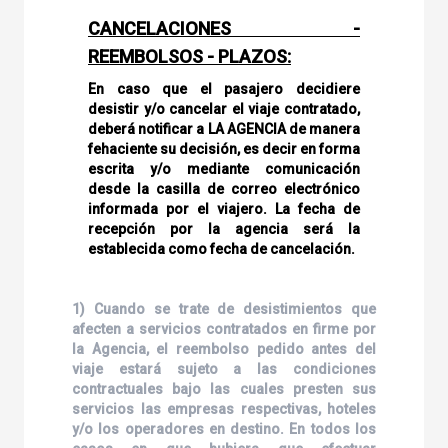
CANCELACIONES -
REEMBOLSOS - PLAZOS:
En caso que el pasajero decidiere
desistir y/o cancelar el viaje contratado,
deberá notificar a LA AGENCIA de manera
fehaciente su decisión, es decir en forma
escrita y/o mediante comunicación
desde la casilla de correo electrónico
informada por el viajero. La fecha de
recepción por la agencia será la
establecida como fecha de cancelación.
1) Cuando se trate de desistimientos que
afecten a servicios contratados en firme por
la Agencia, el reembolso pedido antes del
viaje estará sujeto a las condiciones
contractuales bajo las cuales presten sus
servicios las empresas respectivas, hoteles
y/o los operadores en destino. En todos los